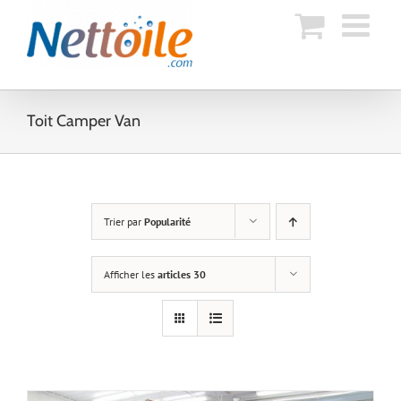
Skip
to
content
Toit Camper Van
Trier par
Popularité
Afficher les
articles 30