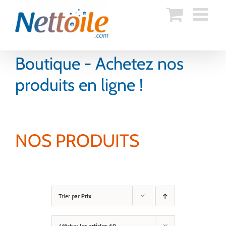
Skip
to
content
Boutique - Achetez nos
produits en ligne !
NOS PRODUITS
Trier par
Prix
Afficher les
articles 60