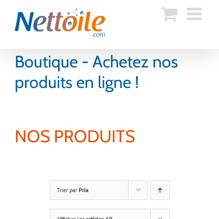
Skip
to
content
Boutique - Achetez nos
produits en ligne !
NOS PRODUITS
Trier par
Prix
Afficher les
articles 60