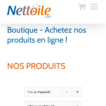
Skip
to
content
Boutique - Achetez nos
produits en ligne !
NOS PRODUITS
Trier par
Popularité
Afficher les
articles 30