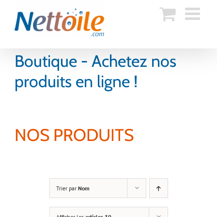
Skip
to
content
Boutique - Achetez nos
produits en ligne !
NOS PRODUITS
Trier par
Nom
Afficher les
articles 30