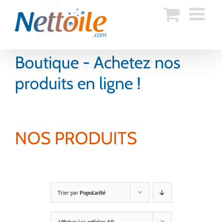
Skip
to
content
Boutique - Achetez nos
produits en ligne !
NOS PRODUITS
Trier par
Popularité
Afficher les
articles 60