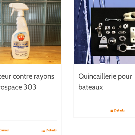
teur contre rayons
Quincaillerie pour
rospace 303
bateaux
Détails
panier
Détails