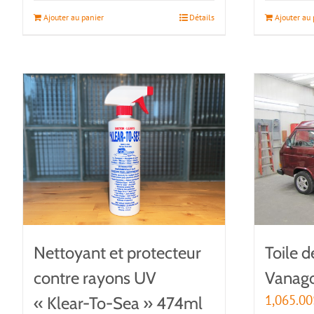
Ajouter au panier
Détails
Ajouter au 
Nettoyant et protecteur
Toile d
contre rayons UV
Vanago
1,065.00
« Klear-To-Sea » 474ml