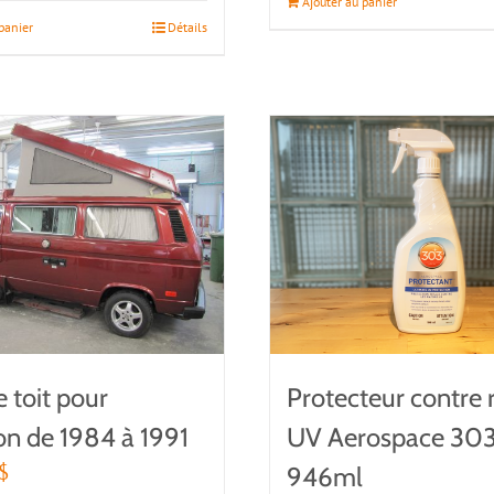
Ajouter au panier
panier
Détails
e toit pour
Protecteur contre 
n de 1984 à 1991
UV Aerospace 30
$
946ml