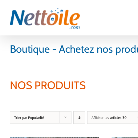
Skip
to
content
Boutique - Achetez nos produi
NOS PRODUITS
Trier par
Popularité
Afficher les
articles 30