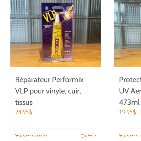
Réparateur Performix
Protec
VLP pour vinyle, cuir,
UV Ae
tissus
473ml
24.95
$
19.95
$
Ajouter au panier
Détails
Ajouter au 